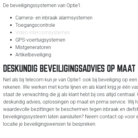
De beveiligingssystemen van Optie1:
Camera- en inbraak alarmsystemen
Toegangscontrole
Video intercomsystemen
GPS-voertuigsystemen
Mistgeneratoren
Artikelbeveiliging
DESKUNDIG BEVEILIGINGSADVIES OP MAAT
Net als bij telecom kun je van Optie1 ook bij beveiliging op e
rekenen. We werken met korte lijnen en als klant krijg je één 
staat de verwachting die jij als klant hebt bij ons altijd centra
deskundig advies, oplossingen op maat en prima service. Wij h
waardevolle bezittingen te beschermen tegen inbraak en diefsta
beveiligingssysteem laten aansluiten? Neem contact op voor e
locatie je beveiligingswensen te bespreken.