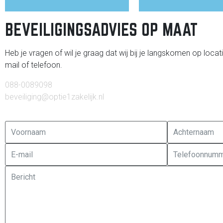
BEVEILIGINGSADVIES OP MAAT
Heb je vragen of wil je graag dat wij bij je langskomen op loca
mail of telefoon.
Ja, die wil ik!
Ja, die wil ik!
088-0089098
beveiliging@optie1zakelijk.nl