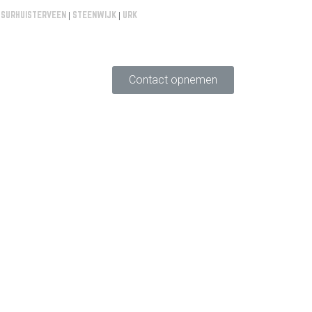
|
SURHUISTERVEEN
|
STEENWIJK
|
URK
Contact opnemen