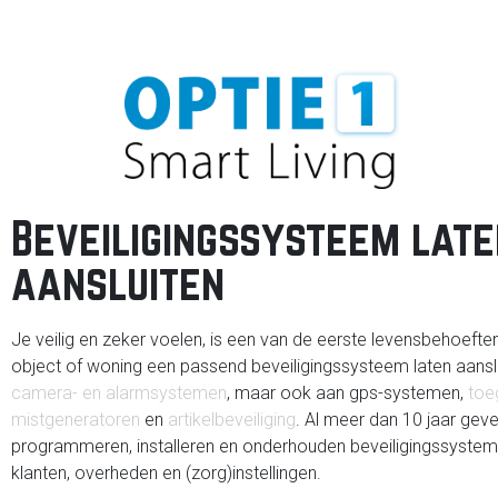
Beveiligingssysteem late
aansluiten
Je veilig en zeker voelen, is een van de eerste levensbehoeften
object of woning een passend beveiligingssysteem laten aansl
camera- en alarmsystemen
, maar ook aan gps-systemen,
toe
mistgeneratoren
en
artikelbeveiliging
. Al meer dan 10 jaar gev
programmeren, installeren en onderhouden beveiligingssystemen 
klanten, overheden en (zorg)instellingen.