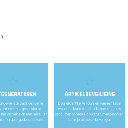
n.
tgeneratoren
Artikelbeveiliging
ongewenste gast de ruimte
Door elk artikel te voorzien van een label
waar een mistgenerator is
wordt de kans een stuk kleiner dat jouw
t het vertrek zich met mist. Een
producten onbetaald worden meegenomen.
akt hierdoor gedesoriënteerd
Laar je artikelen beveiligen