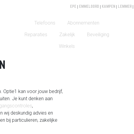
EPE
|
EMMELOORD
|
KAMPEN
|
LEMMER
Telefoons
Abonnementen
Reparaties
Zakelijk
Beveiliging
Winkels
n
. Optie1 kan voor jouw bedrijf,
uiten. Je kunt denken aan
gangscontroles
,
en wij deskundig advies en
bij particulieren, zakelijke