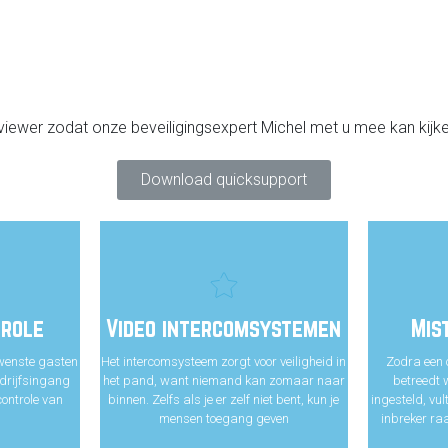
ewer zodat onze beveiligingsexpert Michel met u mee kan kijke
Download quicksupport
role
Video intercomsystemen
Mis
wenste gasten
Het intercomsysteem zorgt voor veiligheid in
Zodra een 
drijfsingang
het pand, want niemand kan zomaar naar
betreedt 
ontrole van
binnen. Zelfs als je er zelf niet bent, kun je
ingesteld, vul
mensen toegang geven
inbreker ra