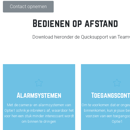
Contact opnemen
Bedienen op afstand
Download hieronder de Quicksupport van Teamvi
Alarmsystemen
Toegangscont
Met de camera- en alarmsystemen van
Om te voorkomen dat er onge
Optie1 schrik je inbrekers af, waardoor het
binnenkomen, kun je jouw be
voor hen een stuk minder interessant wordt
voorzien van een toegangsc
om binnen te dringen
Optie1