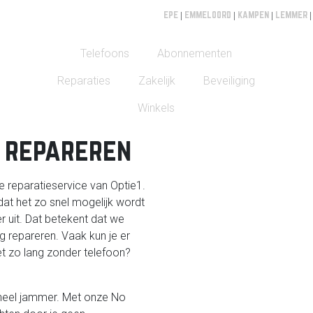
EPE
|
EMMELOORD
|
KAMPEN
|
LEMMER
Telefoons
Abonnementen
Reparaties
Zakelijk
Beveiliging
Winkels
n repareren
 de reparatieservice van Optie1.
 dat het zo snel mogelijk wordt
r uit. Dat betekent dat we
ng repareren. Vaak kun je er
iet zo lang zonder telefoon?
jk heel jammer. Met onze No