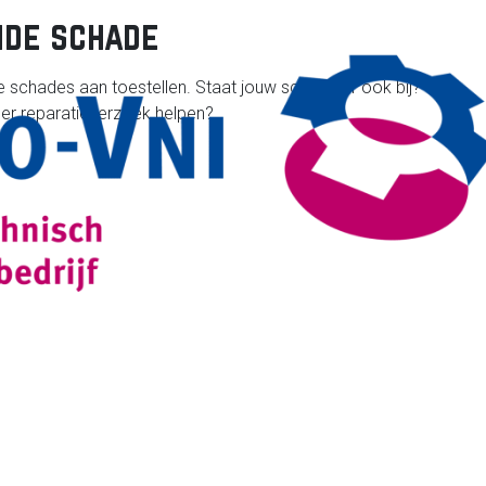
de schade
 schades aan toestellen. Staat jouw schade er ook bij? Of
er reparatieverzoek helpen?