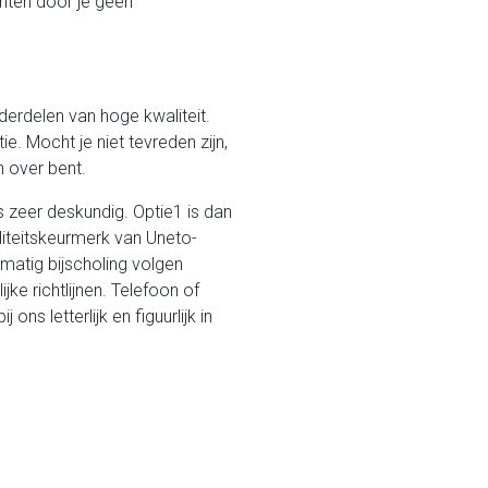
chten door je geen
derdelen van hoge kwaliteit.
e. Mocht je niet tevreden zijn,
 over bent.
s zeer deskundig. Optie1 is dan
liteitskeurmerk van Uneto-
matig bijscholing volgen
ke richtlijnen. Telefoon of
ons letterlijk en figuurlijk in