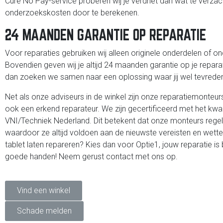
Cure No Pay-service proberen wij je verdriet dan wat te verza
onderzoekskosten door te berekenen.
24 MAANDEN GARANTIE OP REPARATIE
Voor reparaties gebruiken wij alleen originele onderdelen of on
Bovendien geven wij je altijd 24 maanden garantie op je reparati
dan zoeken we samen naar een oplossing waar jij wel tevreden
Net als onze adviseurs in de winkel zijn onze reparatiemonteur
ook een erkend reparateur. We zijn gecertificeerd met het kwa
VNI/Techniek Nederland. Dit betekent dat onze monteurs regel
waardoor ze altijd voldoen aan de nieuwste vereisten en wettelij
tablet laten repareren? Kies dan voor Optie1, jouw reparatie is bij 
goede handen! Neem gerust contact met ons op.
Vind een winkel
Schade melden