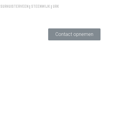
|
SURHUISTERVEEN
|
STEENWIJK
|
URK
Contact opnemen