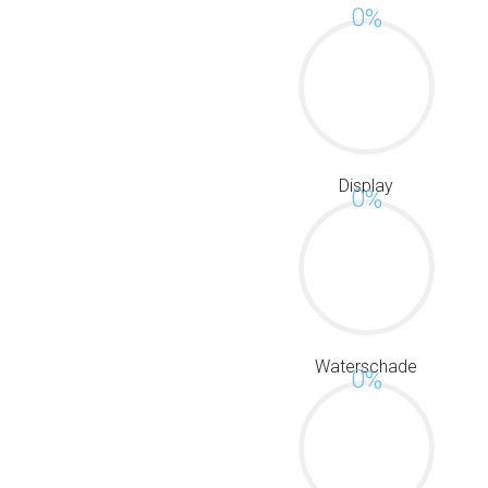
0
%
Display
0
%
Waterschade
0
%