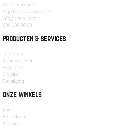
Cookieverklaring
Algemene voorwaarden
info@optie1retail.nl
088 008 90 00
Producten & services
Telefoons
Abonnementen
Reparaties
Zakelijk
Beveiliging
Onze winkels
Epe
Emmeloord
Kampen